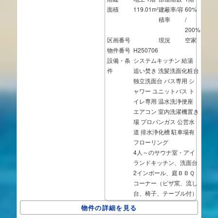
面積
119.01m²
建蔽率/容
60%
積率
/
200%
区画番号
現況
空家
物件番号
H250706
設備・条
システムキッチン
給湯
件
追い焚き
洗髪洗面化粧台
独立洗面台
バス専用
シ
ャワー
ユニットバス
ト
イレ専用
温水洗浄便座
エアコン
室内洗濯機置き
場
プロパンガス
公営水
道
排水浄化槽
駐車場有
フローリング
4人～のサウナ室・アイ
ランドキッチン、洗面台
2インポール、庭ＢＢＱ
コーナー（ピザ窯、流し
台、椅子、テーブル付）
物件の詳細を見る