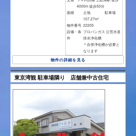
4000m 徒歩50分
面積
土地
駐車場
107.27m²
物件番号
22205
設備・条
プロパンガス
公営水道
件
排水浄化槽
＊合併浄化槽が必要と
なります
物件の詳細を見る
東京湾観 駐車場隣り 店舗兼中古住宅