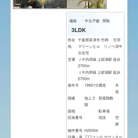
価格
中古戸建
間取
3LDK
所在
千葉県富津市 竹岡 天羽
地
マリーンヒル リノベ済中
古住宅
交通
ＪＲ内房線 上総湊駅 徒歩
2700m
ＪＲ内房線 上総湊駅 徒歩
2700m
築年月
1992/12
構造
木
造
階建
地上 2
部屋階数
階
面積
駐車場
区画番号
現況
空
家
物件番号
H25004
設備・条
三口コンロ
カウンター