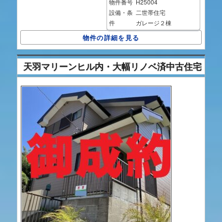
物件番号
H25004
設備・条
二世帯住宅
件
ガレージ２棟
物件の詳細を見る
天羽マリーンヒル内・大幅リノベ済中古住宅