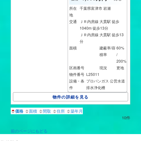
所在
千葉県富津市 岩瀬
地
交通
ＪＲ内房線 大貫駅 徒歩
1040m 徒歩13分
ＪＲ内房線 大貫駅 徒歩13
分
面積
建蔽率/容
60%
積率
/
200%
区画番号
現況
更地
物件番号
L25011
設備・条
プロパンガス
公営水道
件
排水浄化槽
物件の詳細を見る
価格
面積
間取
住所
築年月
10件
前のページにもどる