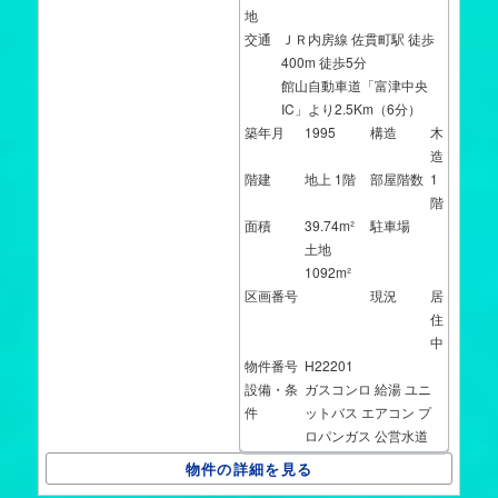
地
交通
ＪＲ内房線 佐貫町駅 徒歩
400m 徒歩5分
館山自動車道「富津中央
IC」より2.5Km（6分）
築年月
1995
構造
木
造
階建
地上 1階
部屋階数
1
階
面積
39.74m²
駐車場
土地
1092m²
区画番号
現況
居
住
中
物件番号
H22201
設備・条
ガスコンロ
給湯
ユニ
件
ットバス
エアコン
プ
ロパンガス
公営水道
物件の詳細を見る