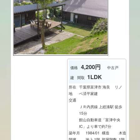
4,200円
価格
中古戸
1LDK
建
間取
所在
千葉県富津市 海良 リノ
地
ベ済平家建
交通
ＪＲ内房線 上総湊駅 徒歩
15分
館山自動車道「富津中央
IC」より車で約7分
築年月
1984/01
構造
木造
階建
地上 1階
部屋階数
1階