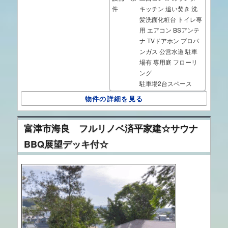
件
キッチン
追い焚き
洗
髪洗面化粧台
トイレ専
用
エアコン
BSアンテ
ナ
TVドアホン
プロパ
ンガス
公営水道
駐車
場有
専用庭
フローリ
ング
駐車場2台スペース
物件の詳細を見る
富津市海良 フルリノベ済平家建☆サウナ
BBQ展望デッキ付☆