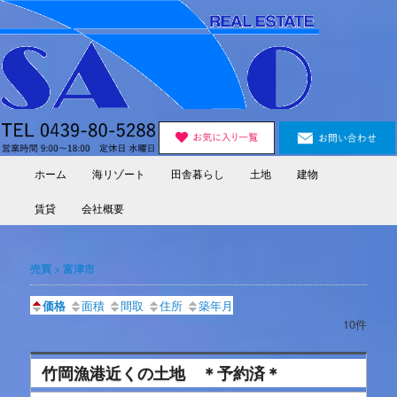
Skip
Skip
to
to
primary
secondary
content
content
ホーム
海リゾート
田舎暮らし
土地
建物
Main
menu
賃貸
会社概要
売買 > 富津市
価格
面積
間取
住所
築年月
10件
竹岡漁港近くの土地 ＊予約済＊