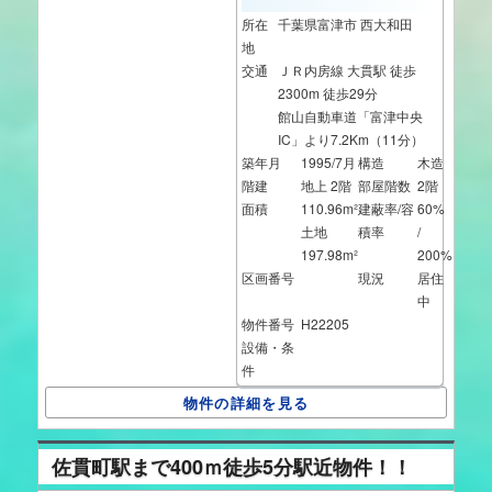
所在
千葉県富津市 西大和田
地
交通
ＪＲ内房線 大貫駅 徒歩
2300m 徒歩29分
館山自動車道「富津中央
IC」より7.2Km（11分）
築年月
1995/7月
構造
木造
階建
地上 2階
部屋階数
2階
面積
110.96m²
建蔽率/容
60%
土地
積率
/
197.98m²
200%
区画番号
現況
居住
中
物件番号
H22205
設備・条
件
物件の詳細を見る
佐貫町駅まで400ｍ徒歩5分駅近物件！！