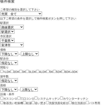
物件検索
ご希望の種別を選択して下さい
以下ご希望の条件を選択して物件検索ボタンを押して下さい
駅選択
市区選択
価格
～
駅歩分
間取り
1LDK
2DK
3K
3LDK
4LDK
5K
5DK
6DK+3DK
築年数
面積
～
設備・条件
ガスコンロ
三口コンロ
システムキッチン
カウンターキッチン
食器洗い乾燥機
給湯
追い焚き
洗髪洗面化粧台
独立洗面台
バス専用