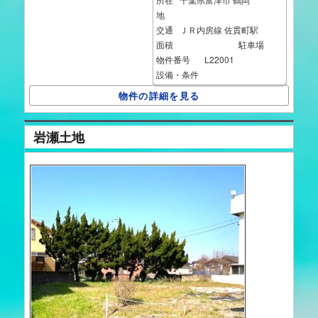
地
交通
ＪＲ内房線 佐貫町駅
面積
駐車場
物件番号
L22001
設備・条件
物件の詳細を見る
岩瀬土地