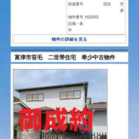
部屋番号
現況
空
家
物件番号
H22002
設備・条
件
物件の詳細を見る
富津市笹毛 二世帯住宅 希少中古物件