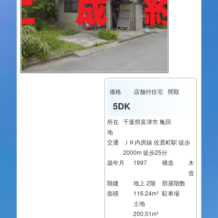
価格
店舗付住宅
間取
5DK
所在
千葉県富津市 亀田
地
交通
ＪＲ内房線 佐貫町駅 徒歩
2000m 徒歩25分
築年月
1997
構造
木
造
階建
地上 2階
部屋階数
面積
116.24m²
駐車場
土地
200.51m²