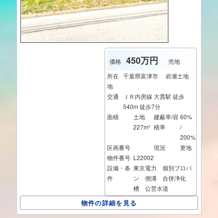
450万円
価格
売地
所在
千葉県富津市 岩瀬土地
地
交通
ＪＲ内房線 大貫駅 徒歩
540m 徒歩7分
面積
土地
建蔽率/容
60%
227m²
積率
/
200%
区画番号
現況
更地
物件番号
L22002
設備・条
東京電力 個別プロパ
件
ン 側溝 合併浄化
槽 公営水道
物件の詳細を見る