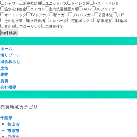
シャワー
浴室乾燥機
ユニットバス
トイレ専用
バス・トイレ別
温水洗浄便座
エアコン
室内洗濯機置き場
CATV
BSアンテナ
オートロック
TVドアホン
都市ガス
プロパンガス
公営水道
井戸
その他水道
排水浄化槽
エレベータ
宅配ボックス
駐車場有
駐輪場
専用庭
フローリング
二世帯住宅
ホーム
海リゾート
田舎暮らし
土地
建物
賃貸
会社概要
売買地域カテゴリ
千葉県
館山市
市原市
君津市