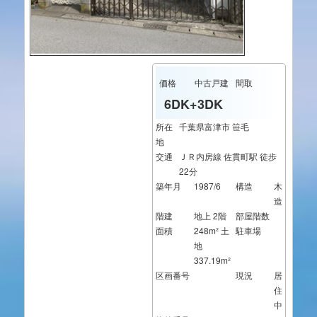
価格
中古戸建
間取
6DK+3DK
所在
千葉県富津市 笹毛
地
交通
ＪＲ内房線 佐貫町駅 徒歩
22分
築年月
1987/6
構造
木
造
階建
地上 2階
部屋階数
面積
248m² 土
駐車場
地
337.19m²
区画番号
現況
居
住
中