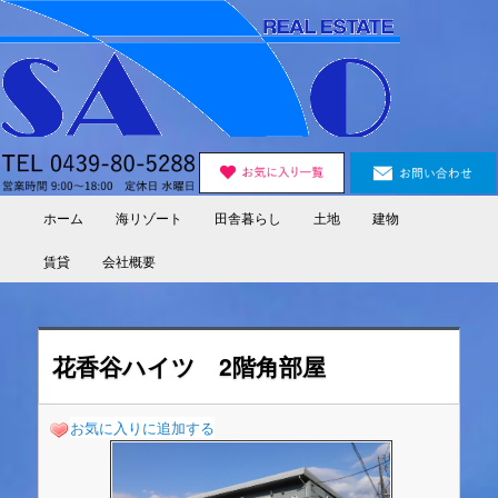
Skip
to
primary
content
ホーム
海リゾート
田舎暮らし
土地
建物
Main
menu
賃貸
会社概要
花香谷ハイツ 2階角部屋
お気に入りに追加する