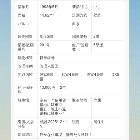
築年月
1993年5月
新築/中古
中古
面積
44.62m²
計測方式
壁芯
バルコニ
向き
ー
建物階数
地上2階
部屋階数
2階
部屋/区画
201号
総戸/区画
6部屋
番号
数
建物構造
軽量鉄骨
管理形態
管理人巡回
間取内容
洋室6畳 和室4.5畳 洋室4.5畳 DK5
畳
住宅保険
13,000円 2年
料
駐車場
空有 ＊使用貸
取引態様
専属
借地に駐車可。
但し、地主へ返
還時は駐車不可
引渡/入居
相談 2025/12 中
現況
居住中
時期
旬
周辺環境
静かな住環境、陽当たり良好！