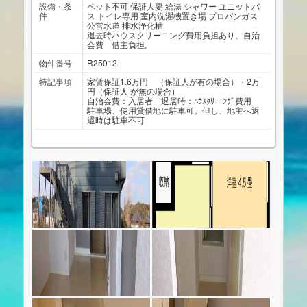
設備・条
ペット不可
保証人要
給湯
シャワー
ユニットバ
件
ス
トイレ専用
室内洗濯機置き場
プロパンガス
公営水道
排水浄化槽
退去時ハウスクリーニング費用負担あり。自治
会費 借主負担。
物件番号
R25012
特記事項
家賃保証1.6万円 （保証人が有の場合）・2万
円（保証人 が無の場合）
自治会費：入居者 退居時：ﾊｳｽｸﾘｰﾆﾝｸﾞ費用
駐車場、使用貸借地に駐車可。但し、地主へ返
還時は駐車不可