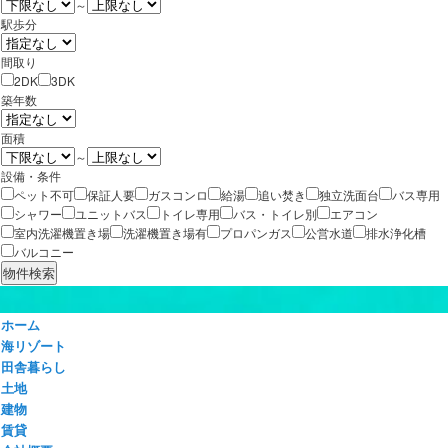
～
駅歩分
間取り
2DK
3DK
築年数
面積
～
設備・条件
ペット不可
保証人要
ガスコンロ
給湯
追い焚き
独立洗面台
バス専用
シャワー
ユニットバス
トイレ専用
バス・トイレ別
エアコン
室内洗濯機置き場
洗濯機置き場有
プロパンガス
公営水道
排水浄化槽
バルコニー
ホーム
海リゾート
田舎暮らし
土地
建物
賃貸