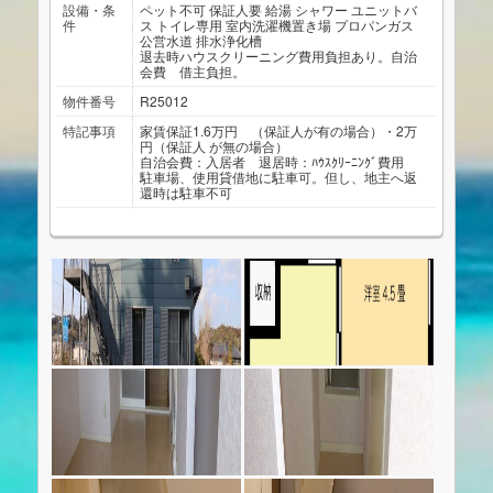
設備・条
ペット不可
保証人要
給湯
シャワー
ユニットバ
件
ス
トイレ専用
室内洗濯機置き場
プロパンガス
公営水道
排水浄化槽
退去時ハウスクリーニング費用負担あり。自治
会費 借主負担。
物件番号
R25012
特記事項
家賃保証1.6万円 （保証人が有の場合）・2万
円（保証人 が無の場合）
自治会費：入居者 退居時：ﾊｳｽｸﾘｰﾆﾝｸﾞ費用
駐車場、使用貸借地に駐車可。但し、地主へ返
還時は駐車不可