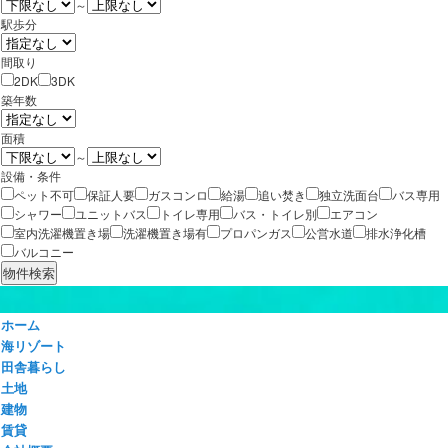
～
駅歩分
間取り
2DK
3DK
築年数
面積
～
設備・条件
ペット不可
保証人要
ガスコンロ
給湯
追い焚き
独立洗面台
バス専用
シャワー
ユニットバス
トイレ専用
バス・トイレ別
エアコン
室内洗濯機置き場
洗濯機置き場有
プロパンガス
公営水道
排水浄化槽
バルコニー
ホーム
海リゾート
田舎暮らし
土地
建物
賃貸