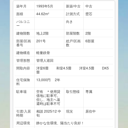
築年月
1993年5月
新築/中古
中古
面積
44.62m²
計測方式
壁芯
バルコニ
向き
ー
建物階数
地上2階
部屋階数
2階
部屋/区画
201号
総戸/区画
6部屋
番号
数
建物構造
軽量鉄骨
管理形態
管理人巡回
間取内容
洋室6畳 和室4.5畳 洋室4.5畳 DK5
畳
住宅保険
13,000円 2年
料
駐車場
空有 ＊使用貸
取引態様
専属
借地に駐車可。
但し、地主へ返
還時は駐車不可
引渡/入居
相談 2025/12 中
現況
居住中
時期
旬
周辺環境
静かな住環境、陽当たり良好！