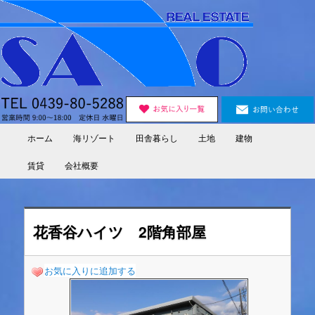
Skip
to
primary
content
ホーム
海リゾート
田舎暮らし
土地
建物
Main
menu
賃貸
会社概要
花香谷ハイツ 2階角部屋
お気に入りに追加する