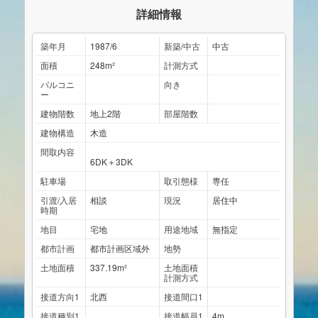
詳細情報
築年月
1987/6
新築/中古
中古
面積
248m²
計測方式
バルコニ
向き
ー
建物階数
地上2階
部屋階数
建物構造
木造
間取内容
6DK＋3DK
駐車場
取引態様
専任
引渡/入居
相談
現況
居住中
時期
地目
宅地
用途地域
無指定
都市計画
都市計画区域外
地勢
土地面積
337.19m²
土地面積
計測方式
接道方向1
北西
接道間口1
接道種別1
接道幅員1
4m