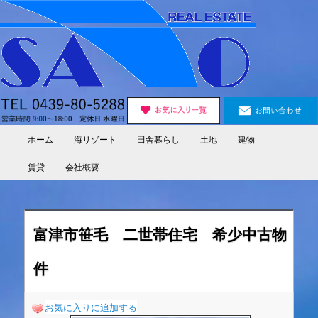
Skip
to
primary
content
ホーム
海リゾート
田舎暮らし
土地
建物
Main
menu
賃貸
会社概要
富津市笹毛 二世帯住宅 希少中古物
件
お気に入りに追加する