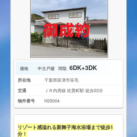
6DK+3DK
価格
中古戸建
間取
所在地
千葉県富津市笹毛
交通
ＪＲ内房線 佐貫町駅 徒歩22分
物件番号
H25004
リゾート感溢れる新舞子海水浴場まで徒歩1
分！