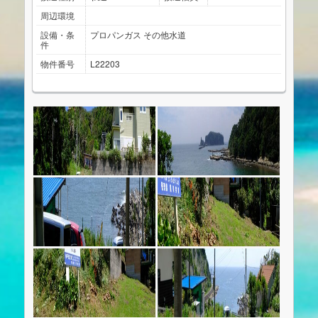
周辺環境
設備・条
プロパンガス
その他水道
件
物件番号
L22203