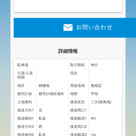
詳細情報
駐車場
取引態様
仲介
引渡/入居
現況
時期
地目
雑種地
用途地域
無指定
都市計画
都市計画区域外
地勢
平坦
土地権利
接道状況
二方(除角地)
接道方向1
北
接道間口1
接道種別1
私道
接道幅員1
4m
接道方向2
西
接道間口2
接道種別2
私道
接道幅員2
1m