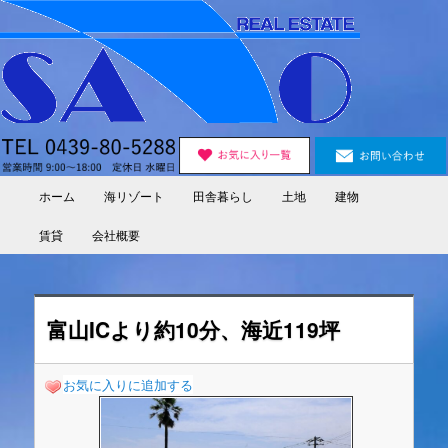
Skip
to
primary
content
ホーム
海リゾート
田舎暮らし
土地
建物
Main
menu
賃貸
会社概要
富山ICより約10分、海近119坪
お気に入りに追加する