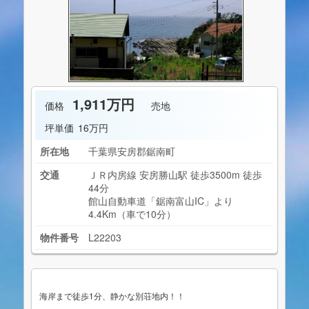
1,911万円
価格
売地
坪単価
16万円
所在地
千葉県安房郡鋸南町
交通
ＪＲ内房線 安房勝山駅 徒歩3500m 徒歩
44分
館山自動車道「鋸南富山IC」より
4.4Km（車で10分）
物件番号
L22203
海岸まで徒歩1分、静かな別荘地内！！